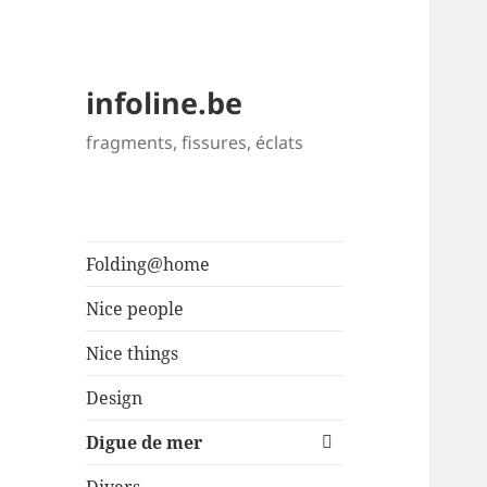
infoline.be
fragments, fissures, éclats
Folding@home
Nice people
Nice things
Design
ouvrir
Digue de mer
le
sous-