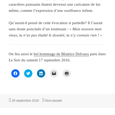
caractères puissants étaient devenus une caricature de lui-
même, comme l’expression d’une souffrance infinie.
Qu’aurait-il pensé de cette évocation si partielle? Il l’aurait
sans doute ponctuée d’un tonitruant :
« Mais noooon mon
vieux, tu n’as pas étudié le dossiéé, tu n’y connais rien ! »
On lira aussi le
bel hommage de Béatrice Delvaux
paru dans
Le Soir du samedi 17 septembre 2016.
C
C
C
C
C
l
l
l
l
l
i
i
i
i
i
q
q
q
q
q
u
u
u
u
u
e
e
e
e
e
z
z
z
r
r
p
p
p
p
p
o
o
o
o
o
Publié
Catégories
26 septembre 2016
Nice people
u
u
u
u
u
le
r
r
r
r
r
p
p
p
e
i
a
a
a
n
m