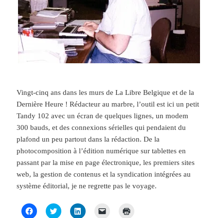
o
e
d
e
n
o
r
I
-
s
k
(
n
m
u
(
o
(
a
n
o
u
o
i
e
u
v
u
l
n
v
r
v
à
o
r
e
r
u
u
e
d
e
n
v
d
a
d
a
e
a
n
a
m
l
n
s
n
i
l
s
u
s
(
e
u
n
u
o
f
n
e
n
u
e
Vingt-cinq ans dans les murs de La Libre Belgique et de la
e
n
e
v
n
n
o
n
r
ê
Dernière Heure ! Rédacteur au marbre, l’outil est ici un petit
o
u
o
e
t
u
v
u
d
r
Tandy 102 avec un écran de quelques lignes, un modem
v
e
v
a
e
e
l
e
n
)
300 bauds, et des connexions sérielles qui pendaient du
l
l
l
s
plafond un peu partout dans la rédaction. De la
l
e
l
u
e
f
e
n
photocomposition à l’édition numérique sur tablettes en
f
e
f
e
e
n
e
n
passant par la mise en page électronique, les premiers sites
n
ê
n
o
ê
t
ê
u
web, la gestion de contenus et la syndication intégrées au
t
r
t
v
r
e
r
e
système éditorial, je ne regrette pas le voyage.
e
)
e
l
)
)
l
e
C
C
C
C
C
f
l
l
l
l
l
e