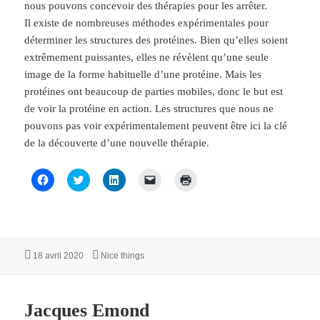
nous pouvons concevoir des thérapies pour les arrêter.
Il existe de nombreuses méthodes expérimentales pour
déterminer les structures des protéines. Bien qu’elles soient
extrêmement puissantes, elles ne révèlent qu’une seule
image de la forme habituelle d’une protéine. Mais les
protéines ont beaucoup de parties mobiles, donc le but est
de voir la protéine en action. Les structures que nous ne
pouvons pas voir expérimentalement peuvent être ici la clé
de la découverte d’une nouvelle thérapie.
C
C
C
C
C
l
l
l
l
l
i
i
i
i
i
q
q
q
q
q
u
u
u
u
u
e
e
e
e
e
z
z
z
r
r
p
p
p
p
p
o
o
o
o
o
Publié
Catégories
18 avril 2020
Nice things
u
u
u
u
u
le
r
r
r
r
r
p
p
p
e
i
a
a
a
n
m
r
r
r
v
p
Jacques Emond
t
t
t
o
r
a
a
a
y
i