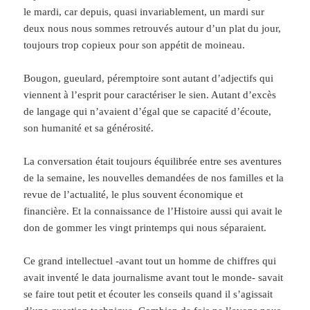
e
f
e
n
f
e
f
e
le mardi, car depuis, quasi invariablement, un mardi sur
e
n
e
n
deux nous nous sommes retrouvés autour d’un plat du jour,
n
ê
n
o
ê
t
ê
u
toujours trop copieux pour son appétit de moineau.
t
r
t
v
r
e
r
e
e
)
e
l
)
)
l
Bougon, gueulard, péremptoire sont autant d’adjectifs qui
e
f
viennent à l’esprit pour caractériser le sien. Autant d’excès
e
n
de langage qui n’avaient d’égal que se capacité d’écoute,
ê
t
son humanité et sa générosité.
r
e
)
La conversation était toujours équilibrée entre ses aventures
de la semaine, les nouvelles demandées de nos familles et la
revue de l’actualité, le plus souvent économique et
financière. Et la connaissance de l’Histoire aussi qui avait le
don de gommer les vingt printemps qui nous séparaient.
Ce grand intellectuel -avant tout un homme de chiffres qui
avait inventé le data journalisme avant tout le monde- savait
se faire tout petit et écouter les conseils quand il s’agissait