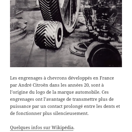
e
n
e
v
n
n
o
n
r
ê
o
u
o
e
t
u
v
u
d
r
v
e
v
a
e
e
l
e
n
)
l
l
l
s
l
e
l
u
e
f
e
n
f
e
f
e
e
n
e
n
n
ê
n
o
ê
t
ê
u
t
r
t
v
r
e
r
e
e
)
e
l
)
)
l
e
f
e
n
Les engrenages à chevrons développés en France
ê
par André Citroën dans les années 20, sont à
t
r
l’origine du logo de la marque automobile. Ces
e
)
engrenages ont l’avantage de transmettre plus de
puissance par un contact prolongé entre les dents et
de fonctionner plus silencieusement.
Quelques infos sur Wikipédia
.