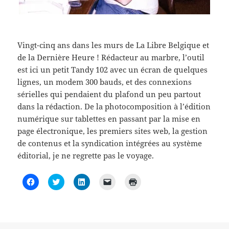
e
d
e
n
v
d
a
d
a
e
a
n
a
m
l
n
s
n
i
l
s
u
s
(
e
u
n
u
o
f
n
e
n
u
e
Vingt-cinq ans dans les murs de La Libre Belgique et
e
n
e
v
n
n
o
n
r
ê
de la Dernière Heure ! Rédacteur au marbre, l’outil
o
u
o
e
t
u
v
u
d
r
est ici un petit Tandy 102 avec un écran de quelques
v
e
v
a
e
lignes, un modem 300 bauds, et des connexions
e
l
e
n
)
l
l
l
s
sérielles qui pendaient du plafond un peu partout
l
e
l
u
e
f
e
n
dans la rédaction. De la photocomposition à l’édition
f
e
f
e
e
n
e
n
numérique sur tablettes en passant par la mise en
n
ê
n
o
ê
t
ê
u
page électronique, les premiers sites web, la gestion
t
r
t
v
r
e
r
e
de contenus et la syndication intégrées au système
e
)
e
l
éditorial, je ne regrette pas le voyage.
)
)
l
e
f
e
C
C
C
C
C
n
l
l
l
l
l
ê
i
i
i
i
i
t
q
q
q
q
q
r
u
u
u
u
u
e
e
e
e
e
e
)
z
z
z
r
r
p
p
p
p
p