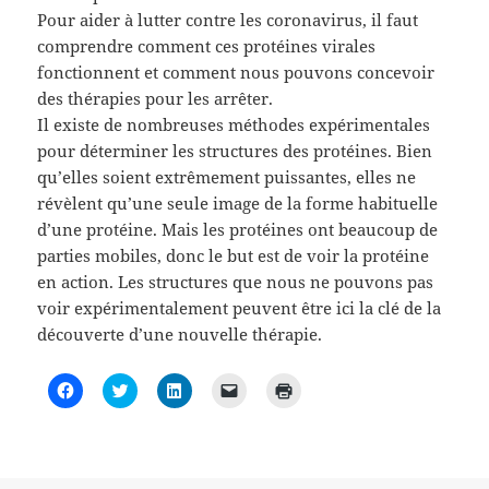
Pour aider à lutter contre les coronavirus, il faut
comprendre comment ces protéines virales
fonctionnent et comment nous pouvons concevoir
des thérapies pour les arrêter.
Il existe de nombreuses méthodes expérimentales
pour déterminer les structures des protéines. Bien
qu’elles soient extrêmement puissantes, elles ne
révèlent qu’une seule image de la forme habituelle
d’une protéine. Mais les protéines ont beaucoup de
parties mobiles, donc le but est de voir la protéine
en action. Les structures que nous ne pouvons pas
voir expérimentalement peuvent être ici la clé de la
découverte d’une nouvelle thérapie.
C
C
C
C
C
l
l
l
l
l
i
i
i
i
i
q
q
q
q
q
u
u
u
u
u
e
e
e
e
e
z
z
z
r
r
p
p
p
p
p