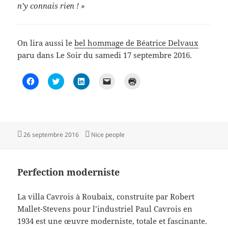
n’y connais rien ! »
On lira aussi le
bel hommage de Béatrice Delvaux
paru dans Le Soir du samedi 17 septembre 2016.
C
C
C
C
C
l
l
l
l
l
i
i
i
i
i
q
q
q
q
q
u
u
u
u
u
e
e
e
e
e
z
z
z
r
r
p
p
p
p
p
o
o
o
o
o
Publié
Catégories
26 septembre 2016
Nice people
u
u
u
u
u
le
r
r
r
r
r
p
p
p
e
i
a
a
a
n
m
r
r
r
v
p
Perfection moderniste
t
t
t
o
r
a
a
a
y
i
g
g
g
e
m
e
e
e
r
e
La villa Cavrois à Roubaix, construite par Robert
r
r
r
u
r
s
s
s
n
(
Mallet-Stevens pour l’industriel Paul Cavrois en
u
u
u
l
o
r
r
r
i
u
1934 est une œuvre moderniste, totale et fascinante.
F
T
L
e
v