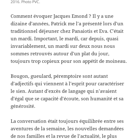
e
n
e
v
n
2016. Photo PVC.
n
o
n
r
ê
o
u
o
e
t
u
v
u
d
r
Comment évoquer Jacques Emond ? Il y a une
v
e
v
a
e
e
l
e
n
)
dizaine d’années, Patrick me l’a présenté lors d’un
l
l
l
s
l
e
l
u
traditionnel déjeuner chez Panaiotis et Eva. C’était
e
f
e
n
un mardi. Important, le mardi, car depuis, quasi
f
e
f
e
e
n
e
n
invariablement, un mardi sur deux nous nous
n
ê
n
o
ê
t
ê
u
sommes retrouvés autour d’un plat du jour,
t
r
t
v
r
e
r
e
toujours trop copieux pour son appétit de moineau.
e
)
e
l
)
)
l
e
f
Bougon, gueulard, péremptoire sont autant
e
n
d’adjectifs qui viennent à l’esprit pour caractériser
ê
le sien. Autant d’excès de langage qui n’avaient
t
r
d’égal que se capacité d’écoute, son humanité et sa
e
)
générosité.
La conversation était toujours équilibrée entre ses
aventures de la semaine, les nouvelles demandées
de nos familles et la revue de l’actualité, le plus